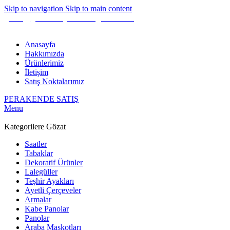
Skip to navigation
Skip to main content
gunes@guneshediyelik.com
|
444 7 053
Anasayfa
Hakkımızda
Ürünlerimiz
İletişim
Satış Noktalarımız
PERAKENDE SATIŞ
Menu
Kategorilere Gözat
Saatler
Tabaklar
Dekoratif Ürünler
Lalegüller
Teşhir Ayakları
Ayetli Çerçeveler
Armalar
Kabe Panolar
Panolar
Araba Maskotları