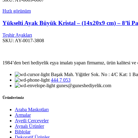
Hızlı görünüm
Yükselti Ayak Büyük Kristal – (14x20x9 cm) – 8’li P
Teşhir Ayakları
SKU:
AY-0017-3808
1984’den beri hediyelik eşya imalatı yapan firmamız, ürün kalitesi ve çe
Başak Mah. Yiğitler Sok. No : 4/C Kat: 1
444 7 053
gunes@guneshediyelik.com
Ürünlerimiz
Araba Maskotları
Armalar
Ayetli Çerçeveler
Aynalı Ürünler
Biblolar
Dekoratif Ürünler