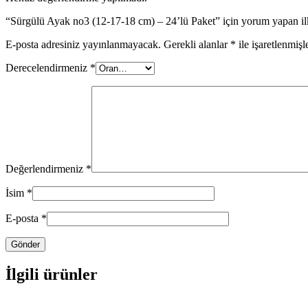
“Sürgülü Ayak no3 (12-17-18 cm) – 24’lü Paket” için yorum yapan ilk
E-posta adresiniz yayınlanmayacak.
Gerekli alanlar
*
ile işaretlenmişl
Derecelendirmeniz
*
Değerlendirmeniz
*
İsim
*
E-posta
*
İlgili ürünler