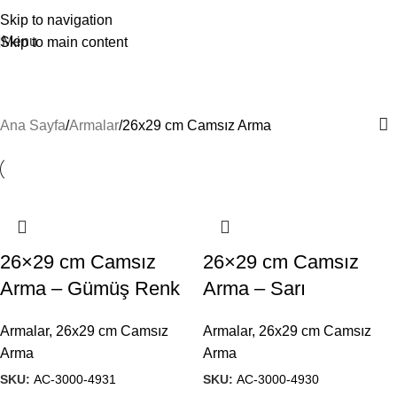
Skip to navigation
Menu
Skip to main content
26x29 cm Camsız Arma
Ana Sayfa
Armalar
26x29 cm Camsız Arma
26×29 cm Camsız
26×29 cm Camsız
Arma – Gümüş Renk
Arma – Sarı
Armalar
,
26x29 cm Camsız
Armalar
,
26x29 cm Camsız
Arma
Arma
SKU:
AC-3000-4931
SKU:
AC-3000-4930