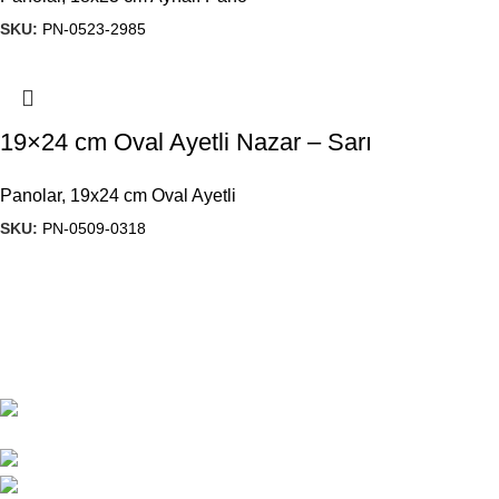
SKU:
PN-0523-2985
19×24 cm Oval Ayetli Nazar – Sarı
Panolar
,
19x24 cm Oval Ayetli
SKU:
PN-0509-0318
1984’den beri hediyelik eşya imalatı yapan firmamız, ürün
kalitesi ve çeşitliliğini geliştirerek, Türkiye’ de ve yurt dışında
önde gelen isimler arasına girmeyi başardı.
Başak Mah. Yiğitler Sok. No : 4/C Kat: 1 Başakşehir/
İSTANBUL
444 7 053
gunes@guneshediyelik.com