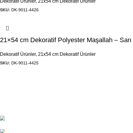
Dekoratif Ürünler
,
21x54 cm Dekoratif Ürünler
SKU:
DK-9011-4426
21×54 cm Dekoratif Polyester Maşallah – Sarı
Dekoratif Ürünler
,
21x54 cm Dekoratif Ürünler
SKU:
DK-9011-4425
1984’den beri hediyelik eşya imalatı yapan
firmamız, ürün kalitesi ve çeşitliliğini
geliştirerek, Türkiye’ de ve yurt dışında önde
gelen isimler arasına girmeyi başardı.
Başak Mah. Yiğitler Sok. No :
4/C Kat: 1 Başakşehir/İSTANBUL
444 7 053