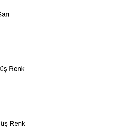
Sarı
müş Renk
müş Renk