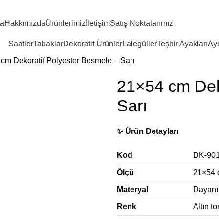
fa
Hakkımızda
Ürünlerimiz
İletişim
Satış Noktalarımız
Saatler
Tabaklar
Dekoratif Ürünler
Lalegüller
Teşhir Ayakları
Aye
cm Dekoratif Polyester Besmele – Sarı
21×54 cm Dek
Sarı
✨ Ürün Detayları
Kod
DK-901
Ölçü
21×54 
Materyal
Dayanı
Renk
Altın t