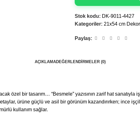
Stok kodu:
DK-9011-4427
Kategoriler:
21x54 cm Dekora
Paylaş:
AÇIKLAMA
DEĞERLENDIRMELER (0)
özel bir tasarım… “Besmele” yazısının zarif hat sanatıyla işlendiğ
detaylar, ürüne güçlü ve asil bir görünüm kazandırırken; ince işç
mürlü kullanım sağlar.
.