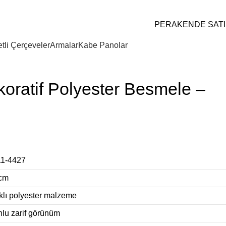
PERAKENDE SATI
tli Çerçeveler
Armalar
Kabe Panolar
oratif Polyester Besmele –
1-4427
cm
klı polyester malzeme
onlu zarif görünüm