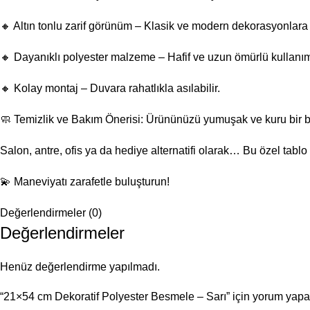
🔸 Altın tonlu zarif görünüm – Klasik ve modern dekorasyonlara
🔸 Dayanıklı polyester malzeme – Hafif ve uzun ömürlü kullanı
🔸 Kolay montaj – Duvara rahatlıkla asılabilir.
🧼 Temizlik ve Bakım Önerisi: Ürününüzü yumuşak ve kuru bir bez 
Salon, antre, ofis ya da hediye alternatifi olarak… Bu özel tab
💫 Maneviyatı zarafetle buluşturun!
Değerlendirmeler (0)
Değerlendirmeler
Henüz değerlendirme yapılmadı.
“21×54 cm Dekoratif Polyester Besmele – Sarı” için yorum yapan 