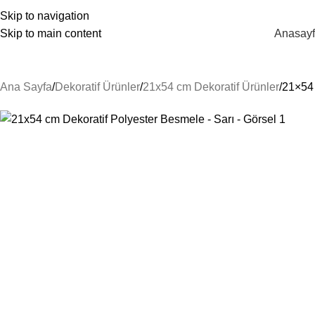
unes@guneshediyelik.com
|
444 7 053
Skip to navigation
Skip to main content
Anasay
Kategorilere Gözat
Ana Sayfa
Dekoratif Ürünler
21x54 cm Dekoratif Ürünler
21×54 