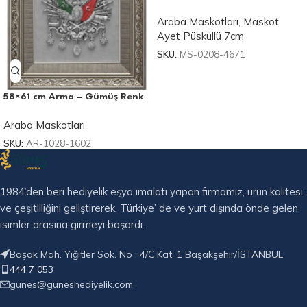
Araba Maskotları
,
Maskot
Ayet Püsküllü 7cm
SKU:
MS-0208-4671
58×61 cm Arma – Gümüş Renk
Araba Maskotları
SKU:
AR-1028-1602
1984’den beri hediyelik eşya imalatı yapan firmamız, ürün kalitesi
ve çeşitliliğini geliştirerek, Türkiye’ de ve yurt dışında önde gelen
isimler arasına girmeyi başardı.
Başak Mah. Yiğitler Sok. No : 4/C Kat: 1 Başakşehir/İSTANBUL
444 7 053
gunes@guneshediyelik.com