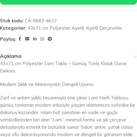
Stok kodu:
CA-0683-4617
Kategoriler:
43x71 cm Polyester Ayetli
,
Ayetli Çerçeveler
Paylaş:
Açıklama
43×71 cm Polyester Lam Tablo – Gümüş Tonlu Klasik Duvar
Dekoru
Modern Şıklık ve Maneviyatın Dengeli Uyumu
Zarif ve anlam yüklü tasarımıyla öne çıkan Lam Harfi Tablosu,
gümüş tonlarının modern etkisiyle yaşam alanlarınıza sofistike bir
dokunuş kazandırır. İslam hat sanatının en sade ve güçlü
sembollerinden biri olan “Lam”, minimal formu ve şık çerçeve
detaylarıyla estetik bir bütünlük sunar. Salon, antre, yatak odası
veya ofis dekorasyonunda modern ve dengeli bir görünüm elde