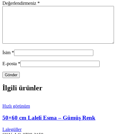
Değerlendirmeniz
*
İsim
*
E-posta
*
İlgili ürünler
Hızlı görünüm
50×60 cm Laleli Esma – Gümüş Renk
Lalegüller