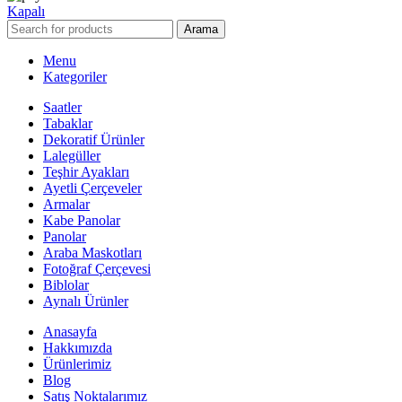
Kapalı
Arama
Menu
Kategoriler
Saatler
Tabaklar
Dekoratif Ürünler
Lalegüller
Teşhir Ayakları
Ayetli Çerçeveler
Armalar
Kabe Panolar
Panolar
Araba Maskotları
Fotoğraf Çerçevesi
Biblolar
Aynalı Ürünler
Anasayfa
Hakkımızda
Ürünlerimiz
Blog
Satış Noktalarımız