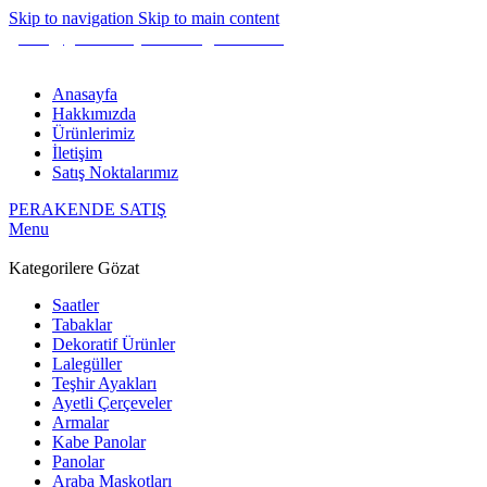
Skip to navigation
Skip to main content
gunes@guneshediyelik.com
|
444 7 053
Anasayfa
Hakkımızda
Ürünlerimiz
İletişim
Satış Noktalarımız
PERAKENDE SATIŞ
Menu
Kategorilere Gözat
Saatler
Tabaklar
Dekoratif Ürünler
Lalegüller
Teşhir Ayakları
Ayetli Çerçeveler
Armalar
Kabe Panolar
Panolar
Araba Maskotları