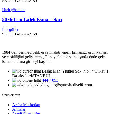
SKU:
LG-0728-2159
Hızlı görünüm
50×60 cm Laleli Esma – Sarı
Lalegüller
SKU:
LG-0728-2158
1984’den beri hediyelik eşya imalatı yapan firmamız, ürün kalitesi
ve çeşitliliğini geliştirerek, Türkiye’ de ve yurt dışında önde gelen
isimler arasına girmeyi başardı.
Başak Mah. Yiğitler Sok. No : 4/C Kat: 1
Başakşehir/İSTANBUL
444 7 053
gunes@guneshediyelik.com
Ürünlerimiz
Araba Maskotları
Armalar
Ayetli Çerçeveler