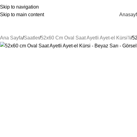
unes@guneshediyelik.com
|
444 7 053
Skip to navigation
Skip to main content
Anasay
Kategorilere Gözat
Ana Sayfa
Saatler
52x60 Cm Oval Saat Ayetli Ayet-el Kürsi'li
52