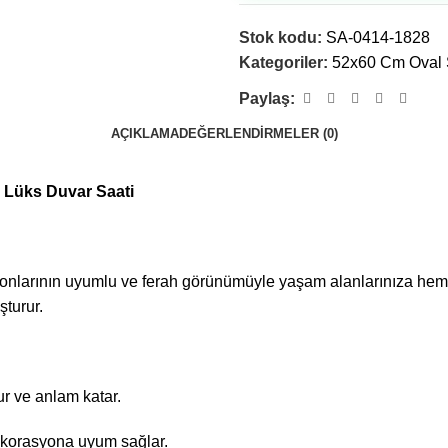
Stok kodu:
SA-0414-1828
Kategoriler:
52x60 Cm Oval Sa
Paylaş:
AÇIKLAMA
DEĞERLENDIRMELER (0)
ı Lüks Duvar Saati
 tonlarının uyumlu ve ferah görünümüyle yaşam alanlarınıza hem
şturur.
r ve anlam katar.
ekorasyona uyum sağlar.