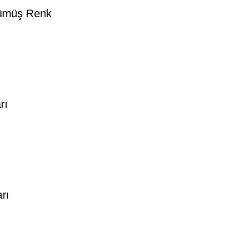
 Gümüş Renk
rı
rı