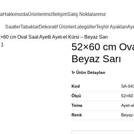
fa
Hakkımızda
Ürünlerimiz
İletişim
Satış Noktalarımız
Saatler
Tabaklar
Dekoratif Ürünler
Lalegüller
Teşhir Ayakları
Aye
×60 cm Oval Saat Ayetli Ayet-el Kürsi – Beyaz Sarı
52×60 cm Oval
Beyaz Sarı
✨ Ürün Detayları
Kod
SA-04
Ölçü
52×60 
Tema
Ayet-e
Renk
Beyaz-