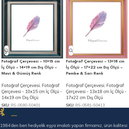
Fotoğraf Çerçevesi – 10×15 cm
Fotoğraf Çerçevesi – 13×18 cm
İç Ölçü – 14×19 cm Dış Ölçü –
İç Ölçü – 17×22 cm Dış Ölçü –
Mavi & Gümüş Renk
Pembe & Sarı Renk
Fotoğraf Çerçevesi
,
Fotoğraf
Fotoğraf Çerçevesi
,
Fotoğraf
Çerçevesi - 10x15 cm İç Ölçü -
Çerçevesi - 13x18 cm İç Ölçü -
14x19 cm Dış Ölçü
17x22 cm Dış Ölçü
SKU:
RS-0580-50401
SKU:
RS-0581-50413
1984’den beri hediyelik eşya imalatı yapan firmamız, ürün kalitesi