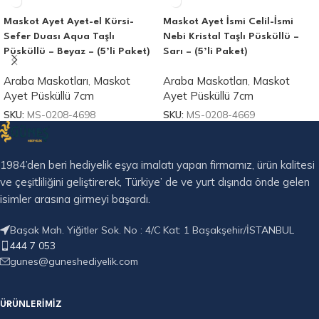
Maskot Ayet Ayet-el Kürsi-
Maskot Ayet İsmi Celil-İsmi
Sefer Duası Aqua Taşlı
Nebi Kristal Taşlı Püsküllü –
Püsküllü – Beyaz – (5’li Paket)
Sarı – (5’li Paket)
Araba Maskotları
,
Maskot
Araba Maskotları
,
Maskot
Ayet Püsküllü 7cm
Ayet Püsküllü 7cm
SKU:
MS-0208-4698
SKU:
MS-0208-4669
1984’den beri hediyelik eşya imalatı yapan firmamız, ürün kalitesi
ve çeşitliliğini geliştirerek, Türkiye’ de ve yurt dışında önde gelen
isimler arasına girmeyi başardı.
Başak Mah. Yiğitler Sok. No : 4/C Kat: 1 Başakşehir/İSTANBUL
444 7 053
gunes@guneshediyelik.com
ÜRÜNLERIMIZ