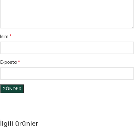
*
İsim
*
E-posta
İlgili ürünler