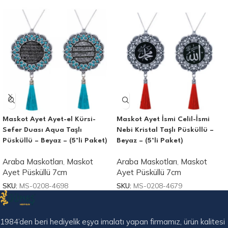
Maskot Ayet Ayet-el Kürsi-
Maskot Ayet İsmi Celil-İsmi
Sefer Duası Aqua Taşlı
Nebi Kristal Taşlı Püsküllü –
Püsküllü – Beyaz – (5’li Paket)
Beyaz – (5’li Paket)
Araba Maskotları
,
Maskot
Araba Maskotları
,
Maskot
Ayet Püsküllü 7cm
Ayet Püsküllü 7cm
SKU:
MS-0208-4698
SKU:
MS-0208-4679
1984’den beri hediyelik eşya imalatı yapan firmamız, ürün kalitesi