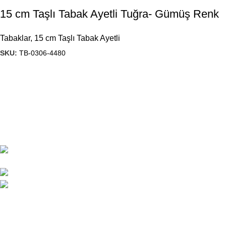
15 cm Taşlı Tabak Ayetli Tuğra- Gümüş Renk
Tabaklar
,
15 cm Taşlı Tabak Ayetli
SKU:
TB-0306-4480
1984’den beri hediyelik eşya imalatı yapan firmamız, ürün
kalitesi ve çeşitliliğini geliştirerek, Türkiye’ de ve yurt dışında
önde gelen isimler arasına girmeyi başardı.
Başak Mah. Yiğitler Sok. No : 4/C Kat: 1 Başakşehir/
İSTANBUL
444 7 053
gunes@guneshediyelik.com
Ürünlerimiz