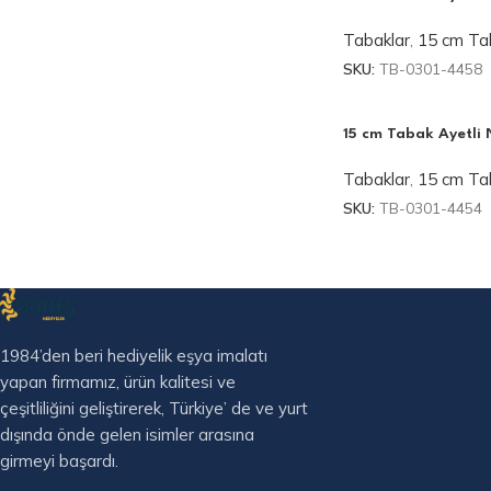
Tabaklar
,
15 cm Tab
SKU:
TB-0301-4458
15 cm Tabak Ayetli 
Tabaklar
,
15 cm Tab
SKU:
TB-0301-4454
1984’den beri hediyelik eşya imalatı
yapan firmamız, ürün kalitesi ve
çeşitliliğini geliştirerek, Türkiye’ de ve yurt
dışında önde gelen isimler arasına
girmeyi başardı.