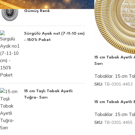
32x37 cm Armalı Saat -
Gümüş Renk
Sürgülü Ayak no1 (7-11-10 cm)
- 150'li Paket
15 cm Tabak Ayetli 
Sarı
Tabaklar
,
15 cm Tab
SKU:
TB-0301-4453
15 cm Taşlı Tabak Ayetli
Tuğra- Sarı
15 cm Tabak Ayetli 
Tabaklar
,
15 cm Tab
SKU:
TB-0301-4455