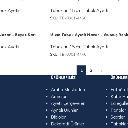
ak Ayetli
Tabaklar
,
15 cm Tabak Ayetli
SKU:
TB-0301-4450
Nazar – Beyaz Sarı
15 cm Tabak Ayetli Nazar – Gümüş Ren
ak Ayetli
Tabaklar
,
15 cm Tabak Ayetli
SKU:
TB-0301-4446
1
2
→
ÜRÜNLERIMIZ
ÜRÜNLER
Araba Maskotları
Fotoğraf
Armalar
Kabe Pa
Ayetli Çerçeveler
Lalegülle
Aynalı Ürünler
Panolar
Biblolar
Saatler
Dekoratif Ürünler
Tabaklar