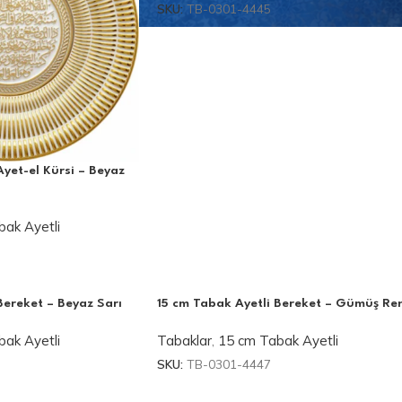
SKU:
TB-0301-4445
Ayet-el Kürsi – Beyaz
ak Ayetli
Bereket – Beyaz Sarı
15 cm Tabak Ayetli Bereket – Gümüş Re
ak Ayetli
Tabaklar
,
15 cm Tabak Ayetli
SKU:
TB-0301-4447