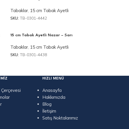
Tabaklar
,
15 cm Tabak Ayetli
SKU:
TB-0301-4442
k
15 cm Tabak Ayetli Nazar – Sarı
Tabaklar
,
15 cm Tabak Ayetli
SKU:
TB-0301-4438
IMIZ
HIZLI MENÜ
 Çerçevesi
Anasayfa
nolar
Hakkımızda
r
Blog
İletişim
Satış Noktalarımız