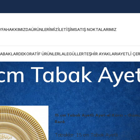
YFA
HAKKIMIZDA
ÜRÜNLERIMIZ
İLETIŞIM
SATIŞ NOKTALARIMIZ
TABAKLAR
DEKORATIF ÜRÜNLER
LALEGÜLLER
TEŞHIR AYAKLARI
AYETLI ÇE
cm Tabak Ayet
r
15 cm Tabak Ayetli
15 cm Tabak Ayetli Ayet-el Kürsi – Güm
Renk
Tabaklar
,
15 cm Tabak Ayetli