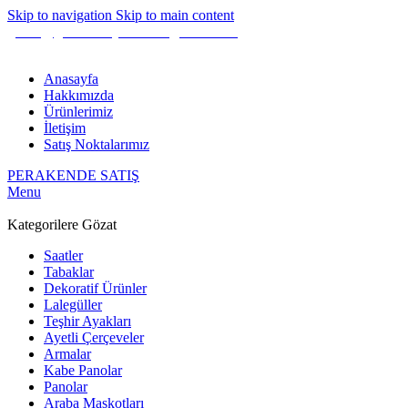
Skip to navigation
Skip to main content
gunes@guneshediyelik.com
|
444 7 053
Anasayfa
Hakkımızda
Ürünlerimiz
İletişim
Satış Noktalarımız
PERAKENDE SATIŞ
Menu
Kategorilere Gözat
Saatler
Tabaklar
Dekoratif Ürünler
Lalegüller
Teşhir Ayakları
Ayetli Çerçeveler
Armalar
Kabe Panolar
Panolar
Araba Maskotları