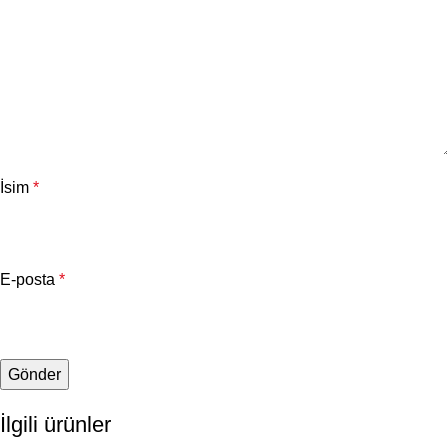
İsim
*
E-posta
*
İlgili ürünler