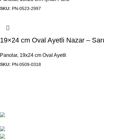
SKU:
PN-0523-2997
19×24 cm Oval Ayetli Nazar – Sarı
Panolar
,
19x24 cm Oval Ayetli
SKU:
PN-0509-0318
1984’den beri hediyelik eşya imalatı yapan firmamız, ürün
kalitesi ve çeşitliliğini geliştirerek, Türkiye’ de ve yurt dışında
önde gelen isimler arasına girmeyi başardı.
Başak Mah. Yiğitler Sok. No : 4/C Kat: 1 Başakşehir/
İSTANBUL
444 7 053
gunes@guneshediyelik.com