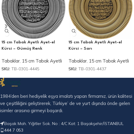
15 cm Tabak Ayetli Ayet-el
15 cm Tabak Ayetli Ayet-el
Kürsi – Gümüş Renk
Kürsi – Sarı
Tabaklar
,
15 cm Tabak Ayetli
Tabaklar
,
15 cm Tabak Ayetli
SKU:
TB-0301-4445
SKU:
TB-0301-4437
1984’den beri hediyelik eşya imalatı yapan firmamız, ürün kalitesi
ve çeşitliliğini geliştirerek, Türkiye’ de ve yurt dışında önde gelen
isimler arasına girmeyi başardı.
Başak Mah. Yiğitler Sok. No : 4/C Kat: 1 Başakşehir/İSTANBUL
444 7 053