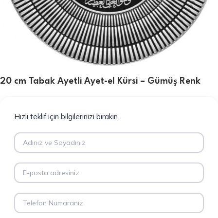
20 cm Tabak Ayetli Ayet-el Kürsi – Gümüş Renk
Hızlı teklif için bilgilerinizi bırakın