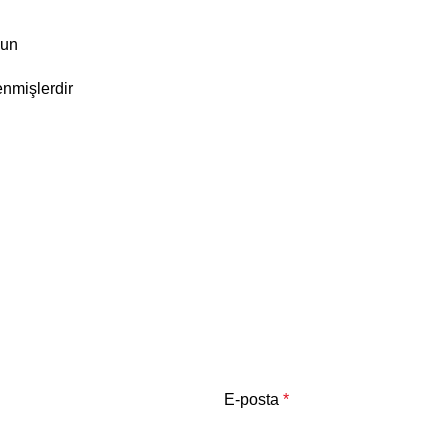
lun
enmişlerdir
E-posta
*