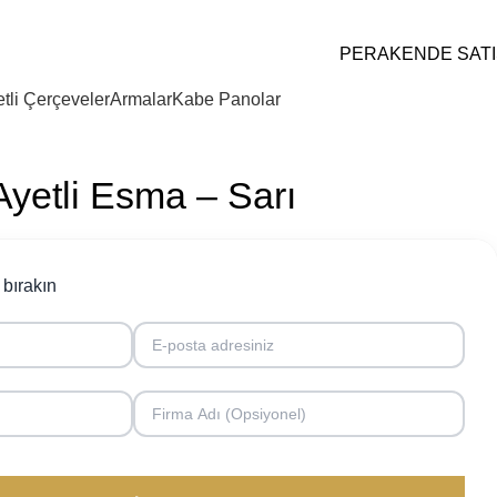
PERAKENDE SATI
tli Çerçeveler
Armalar
Kabe Panolar
yetli Esma – Sarı
i bırakın