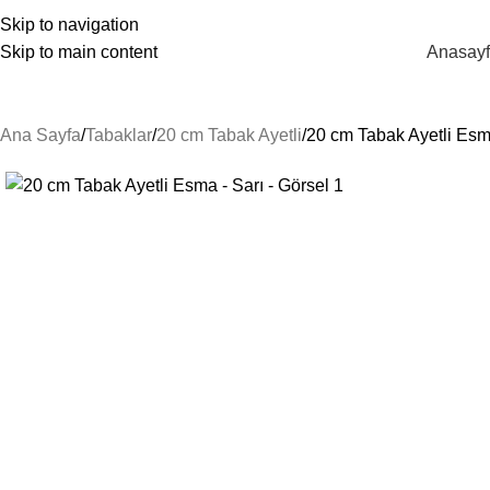
unes@guneshediyelik.com
|
444 7 053
Skip to navigation
Skip to main content
Anasay
Kategorilere Gözat
Ana Sayfa
Tabaklar
20 cm Tabak Ayetli
20 cm Tabak Ayetli Esm