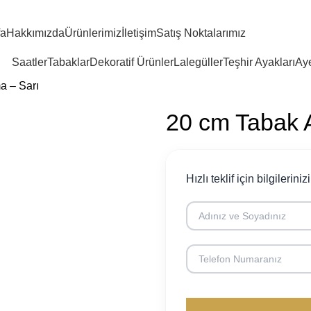
fa
Hakkımızda
Ürünlerimiz
İletişim
Satış Noktalarımız
Saatler
Tabaklar
Dekoratif Ürünler
Lalegüller
Teşhir Ayakları
Aye
a – Sarı
20 cm Tabak A
Hızlı teklif için bilgileriniz