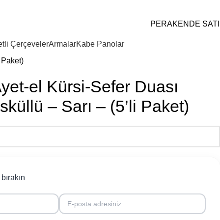
PERAKENDE SATI
tli Çerçeveler
Armalar
Kabe Panolar
 Paket)
yet-el Kürsi-Sefer Duası
küllü – Sarı – (5’li Paket)
i bırakın