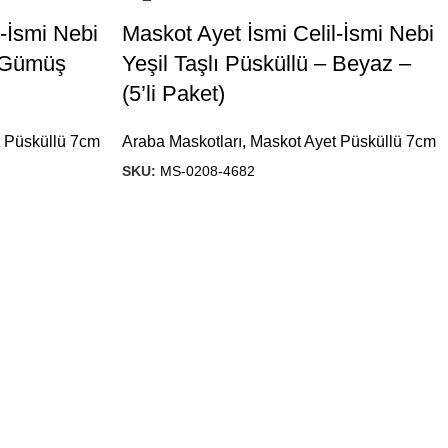
l-İsmi Nebi
Maskot Ayet İsmi Celil-İsmi Nebi
– Gümüş
Yeşil Taşlı Püsküllü – Beyaz –
(5’li Paket)
 Püsküllü 7cm
Araba Maskotları
,
Maskot Ayet Püsküllü 7cm
SKU:
MS-0208-4682
Ürünlerimiz
Hızlı menü
Fotoğraf Çerçevesi
Anasayfa
Kabe Panolar
Hakkımızda
Lalegüller
Blog
Panolar
İletişim
Saatler
Satış Noktalarımız
Tabaklar
Teşhir Ayakları