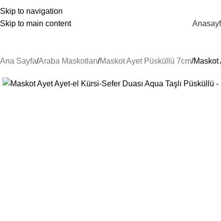
unes@guneshediyelik.com
|
444 7 053
Skip to navigation
Skip to main content
Anasay
Kategorilere Gözat
Ana Sayfa
Araba Maskotları
Maskot Ayet Püsküllü 7cm
Maskot A