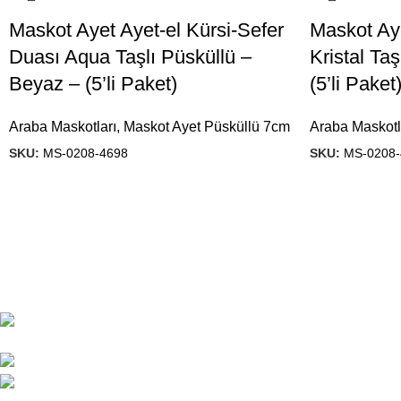
Maskot Ayet Ayet-el Kürsi-Sefer
Maskot Aye
Duası Aqua Taşlı Püsküllü –
Kristal Taş
Beyaz – (5’li Paket)
(5’li Paket
Araba Maskotları
,
Maskot Ayet Püsküllü 7cm
Araba Maskotl
SKU:
MS-0208-4698
SKU:
MS-0208-
1984’den beri hediyelik eşya imalatı yapan
firmamız, ürün kalitesi ve çeşitliliğini
geliştirerek, Türkiye’ de ve yurt dışında önde
gelen isimler arasına girmeyi başardı.
Başak Mah. Yiğitler Sok. No :
4/C Kat: 1 Başakşehir/İSTANBUL
444 7 053
gunes@guneshediyelik.com