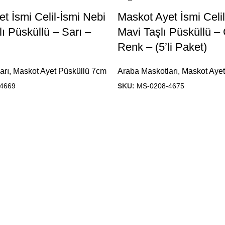
t İsmi Celil-İsmi Nebi
Maskot Ayet İsmi Celi
lı Püsküllü – Sarı –
Mavi Taşlı Püsküllü 
)
Renk – (5’li Paket)
arı
,
Maskot Ayet Püsküllü 7cm
Araba Maskotları
,
Maskot Ayet
4669
SKU:
MS-0208-4675
Ürünlerimiz
Araba Maskotları
Armalar
Ayetli Çerçeveler
Aynalı Ürünler
Biblolar
Dekoratif Ürünler