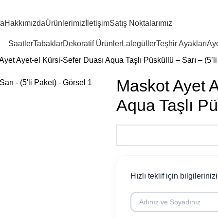
fa
Hakkımızda
Ürünlerimiz
İletişim
Satış Noktalarımız
Saatler
Tabaklar
Dekoratif Ürünler
Lalegüller
Teşhir Ayakları
Aye
yet Ayet-el Kürsi-Sefer Duası Aqua Taşlı Püsküllü – Sarı – (5’li
Maskot Ayet A
Aqua Taşlı Püs
Hızlı teklif için bilgileriniz