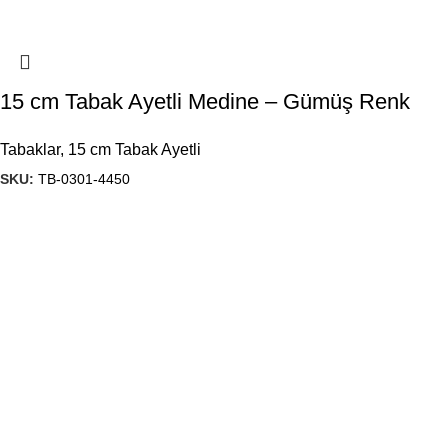
15 cm Tabak Ayetli Medine – Gümüş Renk
Tabaklar
,
15 cm Tabak Ayetli
SKU:
TB-0301-4450
1984’den beri hediyelik eşya imalatı yapan firmamız, ürün
kalitesi ve çeşitliliğini geliştirerek, Türkiye’ de ve yurt dışında
önde gelen isimler arasına girmeyi başardı.
Başak Mah. Yiğitler Sok. No : 4/C Kat: 1 Başakşehir/İSTANBUL
444 7 053
gunes@guneshediyelik.com