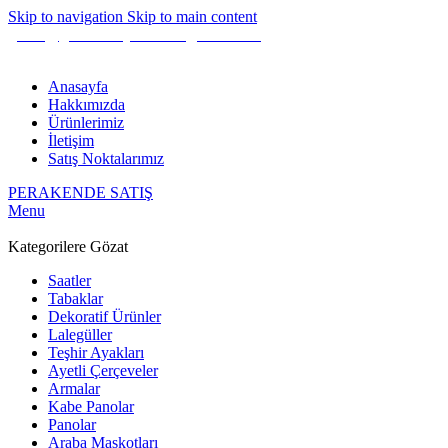
Skip to navigation
Skip to main content
gunes@guneshediyelik.com
|
444 7 053
Anasayfa
Hakkımızda
Ürünlerimiz
İletişim
Satış Noktalarımız
PERAKENDE SATIŞ
Menu
Kategorilere Gözat
Saatler
Tabaklar
Dekoratif Ürünler
Lalegüller
Teşhir Ayakları
Ayetli Çerçeveler
Armalar
Kabe Panolar
Panolar
Araba Maskotları