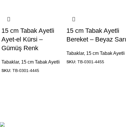
15 cm Tabak Ayetli
15 cm Tabak Ayetli
Ayet-el Kürsi –
Bereket – Beyaz Sarı
Gümüş Renk
Tabaklar
,
15 cm Tabak Ayetli
SKU:
TB-0301-4455
Tabaklar
,
15 cm Tabak Ayetli
SKU:
TB-0301-4445
1984’den beri hediyelik eşya imalatı yapan firmamız, ürün
kalitesi ve çeşitliliğini geliştirerek, Türkiye’ de ve yurt dışında
önde gelen isimler arasına girmeyi başardı.
Başak Mah. Yiğitler Sok. No : 4/C Kat: 1 Başakşehir/